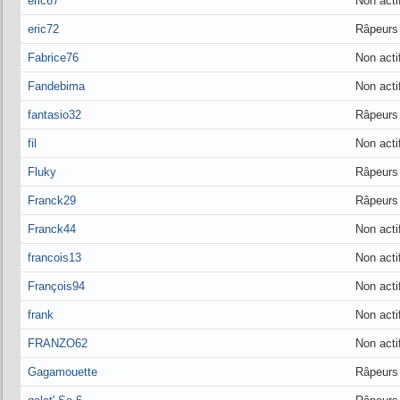
eric67
Non acti
eric72
Râpeurs
Fabrice76
Non acti
Fandebima
Non acti
fantasio32
Râpeurs
fil
Non acti
Fluky
Râpeurs
Franck29
Râpeurs
Franck44
Non acti
francois13
Non acti
François94
Non acti
frank
Non acti
FRANZO62
Non acti
Gagamouette
Râpeurs