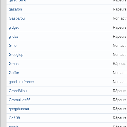
galet' So 6
Râpeurs
gazafon
Râpeurs
Gazparoù
Non acti
gidget
Râpeurs
gildas
Râpeurs
Gino
Non acti
Glopglop
Non acti
Gmas
Râpeurs
Goffer
Non acti
goodluckfrance
Non acti
GrandMiou
Râpeurs
Gratouilles56
Râpeurs
gregpbureau
Râpeurs
Grif 38
Râpeurs