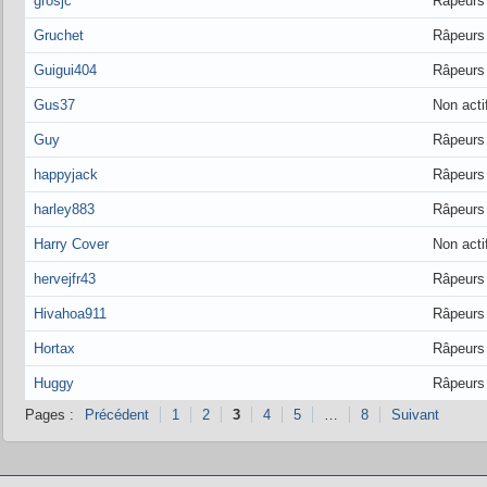
grosjc
Râpeurs
Gruchet
Râpeurs
Guigui404
Râpeurs
Gus37
Non acti
Guy
Râpeurs
happyjack
Râpeurs
harley883
Râpeurs
Harry Cover
Non acti
hervejfr43
Râpeurs
Hivahoa911
Râpeurs
Hortax
Râpeurs
Huggy
Râpeurs
Pages :
Précédent
1
2
3
4
5
…
8
Suivant