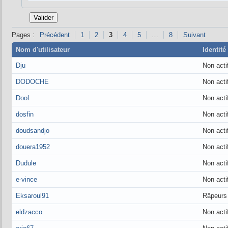
Pages :
Précédent
1
2
3
4
5
…
8
Suivant
Nom d'utilisateur
Identité
Dju
Non acti
DODOCHE
Non acti
Dool
Non acti
dosfin
Non acti
doudsandjo
Non acti
douera1952
Non acti
Dudule
Non acti
e-vince
Non acti
Eksaroul91
Râpeurs
eldzacco
Non acti